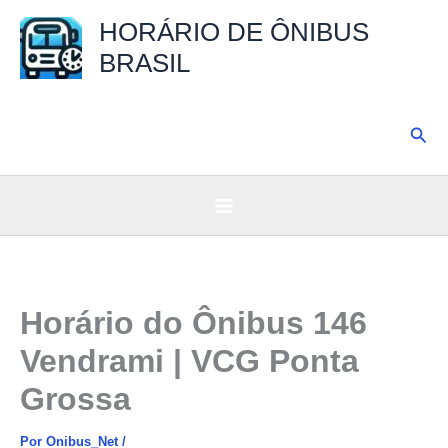
Ir
HORÁRIO DE ÔNIBUS
para
BRASIL
o
conteúdo
Pesq
Horário do Ônibus 146
Vendrami | VCG Ponta
Grossa
Por
Onibus_Net
/