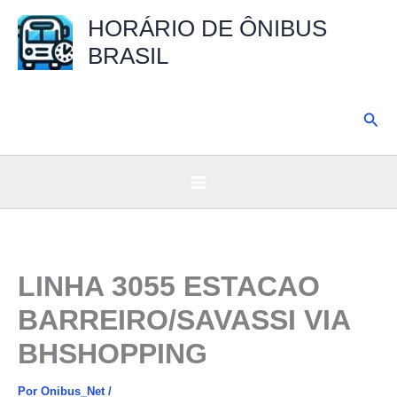
Ir
HORÁRIO DE ÔNIBUS
para
BRASIL
o
conteúdo
Pesq
LINHA 3055 ESTACAO
BARREIRO/SAVASSI VIA
BHSHOPPING
Por
Onibus_Net
/