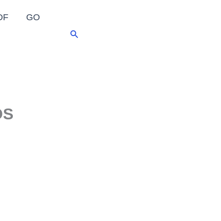
DF
GO
Pesquisar
OS