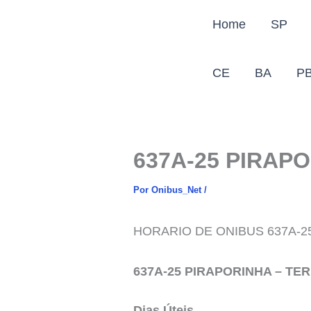
Ir
Home
SP
para
o
conteúdo
CE
BA
P
637A-25 PIRAPO
Por
Onibus_Net
/
HORARIO DE ONIBUS 637A-2
637A-25 PIRAPORINHA – TE
Dias Úteis