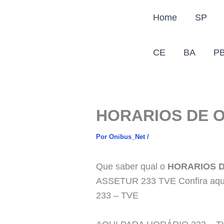
Ir
Home
SP
para
o
conteúdo
CE
BA
P
HORARIOS DE O
Por
Onibus_Net
/
Que saber qual o
HORARIOS D
ASSETUR 233 TVE Confira aqui t
233 – TVE