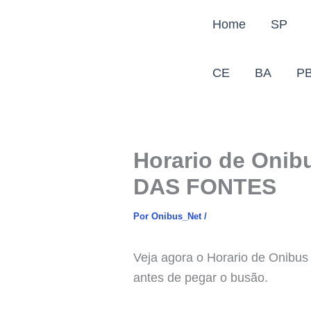
Ir
Home
SP
para
o
conteúdo
CE
BA
P
Horario de Onib
DAS FONTES
Por
Onibus_Net
/
Veja agora o Horario de Onib
antes de pegar o busão.