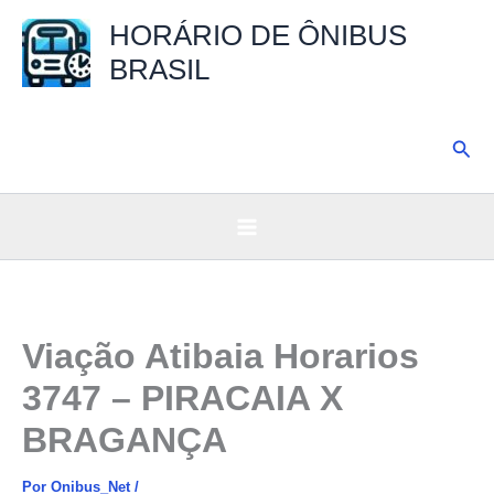
Ir
HORÁRIO DE ÔNIBUS
para
BRASIL
o
conteúdo
Pesq
Viação Atibaia Horarios
3747 – PIRACAIA X
BRAGANÇA
Por
Onibus_Net
/