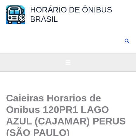
Ir
HORÁRIO DE ÔNIBUS
para
BRASIL
o
conteúdo
Pesq
Caieiras Horarios de
Onibus 120PR1 LAGO
AZUL (CAJAMAR) PERUS
(SÃO PAULO)