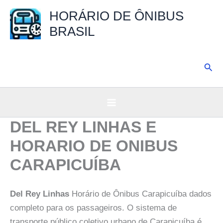
Ir
HORÁRIO DE ÔNIBUS
para
BRASIL
o
conteúdo
Pesq
DEL REY LINHAS E
HORARIO DE ONIBUS
CARAPICUÍBA
Del Rey Linhas
Horário de Ônibus Carapicuíba dados
completo para os passageiros. O sistema de
transporte público coletivo urbano de Carapicuíba é