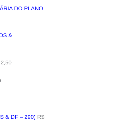
IÁRIA DO PLANO
OS &
2,50
0
 & DF – 290)
R$