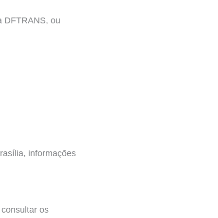
 da DFTRANS, ou
sília, informações
l consultar os