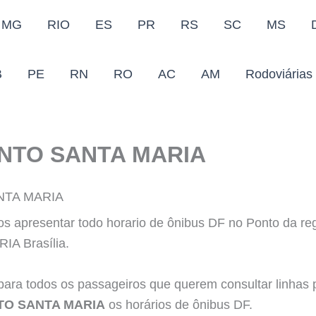
MG
RIO
ES
PR
RS
SC
MS
B
PE
RN
RO
AC
AM
Rodoviárias
NTO SANTA MARIA
NTA MARIA
s apresentar todo horario de ônibus DF no Ponto da r
A Brasília.
para todos os passageiros que querem consultar linhas 
TO SANTA MARIA
os horários de ônibus DF.