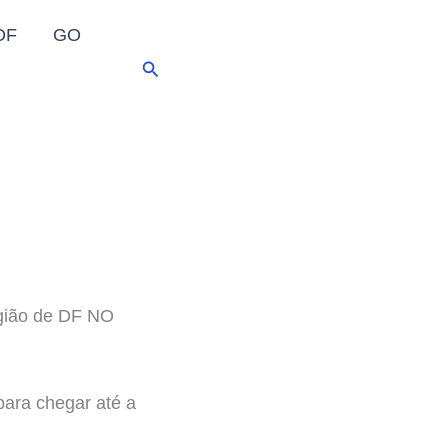
DF
GO
Pesquisar
egião de DF NO
para chegar até a