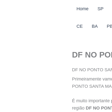
Ir
Home
SP
para
o
conteúdo
CE
BA
P
DF NO PO
DF NO PONTO SA
Primeiramente vamo
PONTO SANTA MARI
É muito importante 
região
DF NO PON