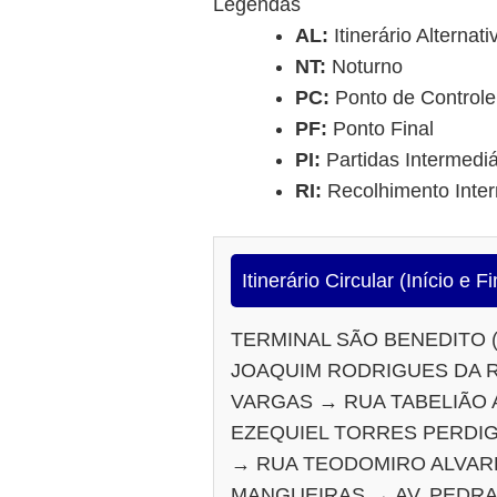
Legendas
AL:
Itinerário Alternati
NT:
Noturno
PC:
Ponto de Controle
PF:
Ponto Final
PI:
Partidas Intermediá
RI:
Recolhimento Inter
Itinerário Circular (Início e
TERMINAL SÃO BENEDITO (
JOAQUIM RODRIGUES DA R
VARGAS → RUA TABELIÃO A
EZEQUIEL TORRES PERDIG
→ RUA TEODOMIRO ALVAR
MANGUEIRAS → AV. PEDRA