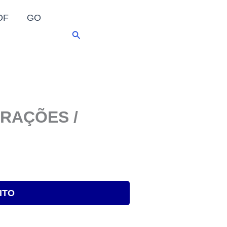
DF
GO
Pesquisar
ORAÇÕES /
ITO