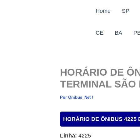
Ir
Home
SP
para
o
conteúdo
CE
BA
P
HORÁRIO DE ÔN
TERMINAL SÃO
Por
Onibus_Net
/
HORÁRIO DE ÔNIBUS 4225
Linha:
4225