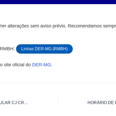
rer alterações sem aviso prévio. Recomendamos sempre
da RMBH:
Linhas DER-MG (RMBH)
 site oficial do
DER-MG
.
HORÁRIO DE ÔNIBUS 4211 CIRCULAR CJ CRISTINA / TERMINAL SÃO BENEDITO