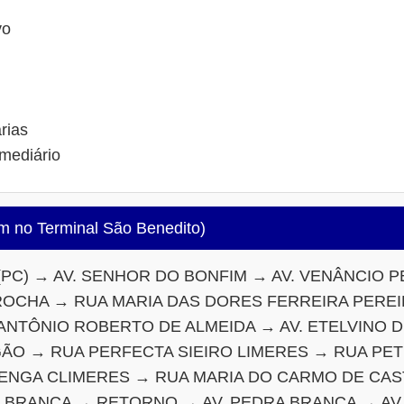
vo
rias
mediário
 Fim no Terminal São Benedito)
PC) → AV. SENHOR DO BONFIM → AV. VENÂNCIO P
OCHA → RUA MARIA DAS DORES FERREIRA PEREIR
NTÔNIO ROBERTO DE ALMEIDA → AV. ETELVINO DE
ÃO → RUA PERFECTA SIEIRO LIMERES → RUA PE
ENGA CLIMERES → RUA MARIA DO CARMO DE CAST
 BRANCA → RETORNO → AV. PEDRA BRANCA → AV