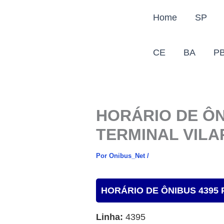
Ir
Home
SP
para
o
conteúdo
CE
BA
P
HORÁRIO DE ÔN
TERMINAL VILA
Por
Onibus_Net
/
HORÁRIO DE ÔNIBUS 4395 
Linha:
4395