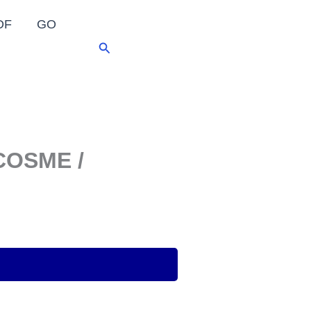
DF
GO
Pesquisar
COSME /