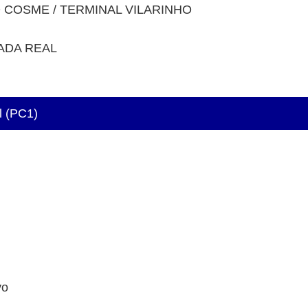
O COSME / TERMINAL VILARINHO
ADA REAL
l (PC1)
vo