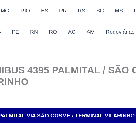
MG
RIO
ES
PR
RS
SC
MS
B
PE
RN
RO
AC
AM
Rodoviárias
IBUS 4395 PALMITAL / SÃO 
RINHO
PALMITAL VIA SÃO COSME / TERMINAL VILARINHO