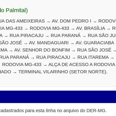
do Palmital)
A DAS AMEIXEIRAS → AV. DOM PEDRO I → RODOVI
A MG-433 → RODOVIA MG-433 → AV. BRASÍLIA → 
A → RUA PIRACAJU → RUA PARANÁ → RUA SÃO J
SÃO JOSÉ → AV. MANDAGUARI → AV. GUARACIABA
MA → AV. SENHOR DO BONFIM → RUA SÃO JOSÉ →
RUA PARANÁ → RUA PIRACAJU → RUA ITAREMA →
→ RODOVIA MG-433 → ALÇA DE ACESSO A RODOVIA
HADO → TERMINAL VILARINHO (SETOR NORTE).
cadastrados para esta linha no arquivo do DER-MG.