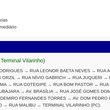
rias
mediário
 Terminal Vilarinho)
ODRIGUES → RUA LEONOR BAETA NEVES → RUA A
S ORZIL → RUA NÍVIO GABRICH → RUA JUQUERI →
MA → RUA COTEGIPE → RUA BOM PASTOR → RUA 
UBAJARA → AV. BRASÍLIA → RUA JOSÉ GOMES DO
ALDEMIRO FERNANDES TORRES → AV. DOM PEDRO 
 → RUA MALIBU → TERMINAL VILARINHO (PC).