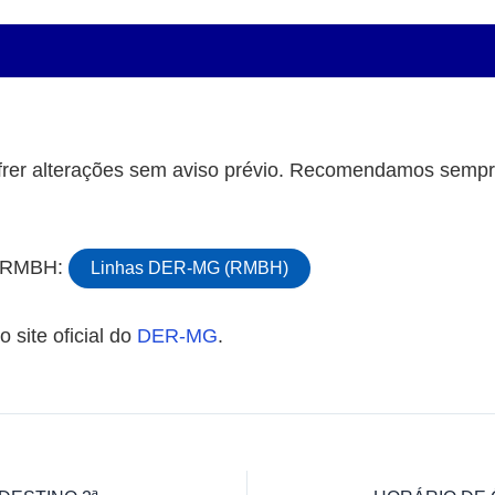
rer alterações sem aviso prévio. Recomendamos sempre
da RMBH:
Linhas DER-MG (RMBH)
 site oficial do
DER-MG
.