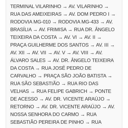
TERMINAL VILARINHO → AV. VILARINHO →
RUA DAS AMEIXEIRAS → AV. DOM PEDRO I →
RODOVIA MG-010 → RODOVIA MG-433 → AV.
BRASÍLIA → AV. FRIMISA → RUA DR. ÂNGELO
TEIXEIRA DA COSTA → AV. VI → AV. II →
PRAÇA GUILHERME DOS SANTOS → AV. III →
AV. XII → AV. VII → AV. V → AV. VIII → AV.
ÁLVARO SALES → AV. DR. ÂNGELO TEIXEIRA
DA COSTA → RUA JOSÉ PEDRO DE
CARVALHO → PRAÇA SÃO JOÃO BATISTA →
RUA SÃO SEBASTIÃO → RUA RIO DAS
VELHAS → RUA FELIPE GABRICH → PONTE
DE ACESSO → AV. DR. VICENTE ARAÚJO →
RETORNO → AV. DR. VICENTE ARAÚJO → AV.
NOSSA SENHORA DO CARMO → RUA
SEBASTIÃO PEREIRA DE PINHO → RUA