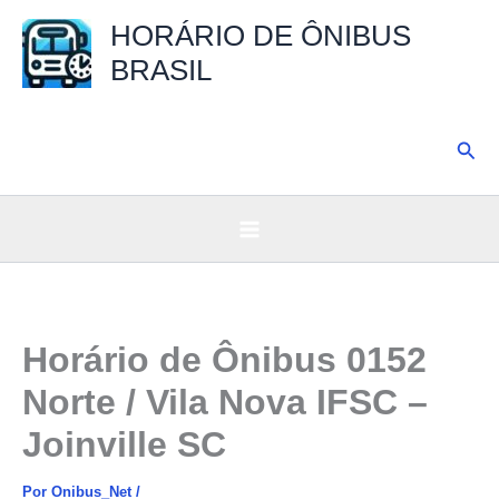
Ir
HORÁRIO DE ÔNIBUS
para
BRASIL
o
conteúdo
Pesq
Horário de Ônibus 0152
Norte / Vila Nova IFSC –
Joinville SC
Por
Onibus_Net
/