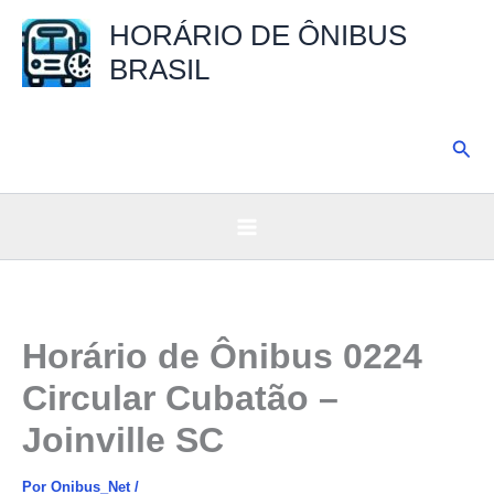
Ir
HORÁRIO DE ÔNIBUS
para
BRASIL
o
conteúdo
Pesq
Horário de Ônibus 0224
Circular Cubatão –
Joinville SC
Por
Onibus_Net
/