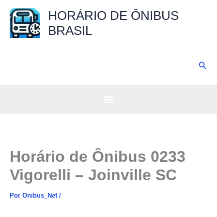
Ir
HORÁRIO DE ÔNIBUS
para
BRASIL
o
conteúdo
Pesq
Horário de Ônibus 0233
Vigorelli – Joinville SC
Por
Onibus_Net
/