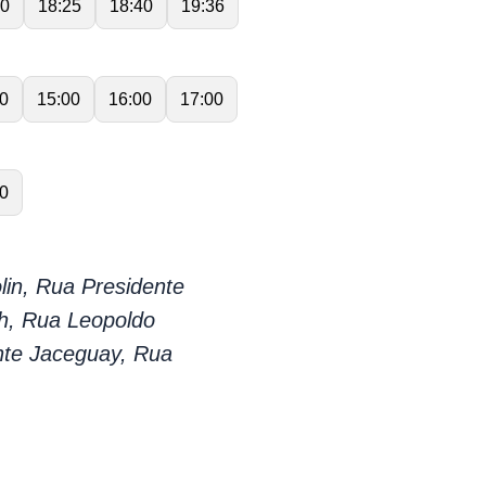
00
18:25
18:40
19:36
0
15:00
16:00
17:00
0
lin, Rua Presidente
h, Rua Leopoldo
nte Jaceguay, Rua