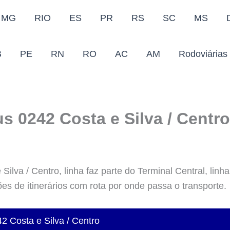
MG
RIO
ES
PR
RS
SC
MS
B
PE
RN
RO
AC
AM
Rodoviárias
s 0242 Costa e Silva / Centro
ilva / Centro, linha faz parte do Terminal Central, linha
ões de itinerários com rota por onde passa o transporte.
42 Costa e Silva / Centro