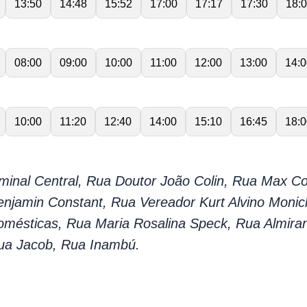
13:50
14:48
15:52
17:00
17:17
17:30
18:
08:00
09:00
10:00
11:00
12:00
13:00
14:0
10:00
11:20
12:40
14:00
15:10
16:45
18:0
minal Central, Rua Doutor João Colin, Rua Max Co
njamin Constant, Rua Vereador Kurt Alvino Monic
mésticas, Rua Maria Rosalina Speck, Rua Almira
Rua Jacob, Rua Inambú.