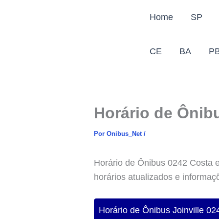
Ir
Home
SP
para
o
conteúdo
CE
BA
P
Horário de Ônibu
Por
Onibus_Net
/
Horário de Ônibus 0242 Costa e S
horários atualizados e informaç
Horário de Ônibus Joinville 02