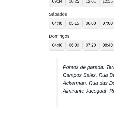
09:34
10:25
12:01
12:35
Sábados
04:40
05:15
06:00
07:00
Domingos
04:40
06:00
07:20
08:40
Pontos de parada: Ter
Campos Sales, Rua Be
Ackerman, Rua das Do
Almirante Jaceguaí, 