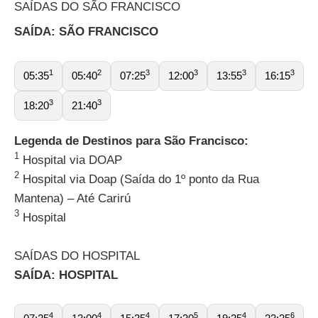
SAÍDAS DO SÃO FRANCISCO
SAÍDA: SÃO FRANCISCO
1
2
3
3
3
3
05:35
05:40
07:25
12:00
13:55
16:15
3
3
18:20
21:40
Legenda de Destinos para São Francisco:
1
Hospital via DOAP
2
Hospital via Doap (Saída do 1º ponto da Rua
Mantena) – Até Carirú
3
Hospital
SAÍDAS DO HOSPITAL
SAÍDA: HOSPITAL
4
4
4
5
4
6