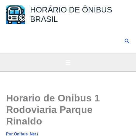
Ir
HORÁRIO DE ÔNIBUS
para
BRASIL
o
conteúdo
Pesq
Horario de Onibus 1
Rodoviaria Parque
Rinaldo
Por
Onibus_Net
/