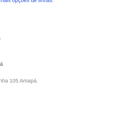
 mais opções de linhas
.
O
pá
inha 105 Amapá.