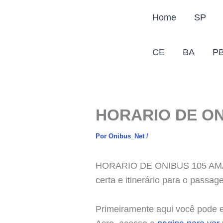
Ir
Home
SP
para
o
conteúdo
CE
BA
P
HORARIO DE ON
Por
Onibus_Net
/
HORARIO DE ONIBUS 105 AMAPÁ,
certa e itinerário para o passag
Primeiramente aqui você pode en