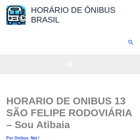
Ir
HORÁRIO DE ÔNIBUS
para
BRASIL
o
conteúdo
Pesq
HORARIO DE ONIBUS 13
SÃO FELIPE RODOVIÁRIA
– Sou Atibaia
Por
Onibus_Net
/