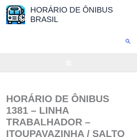
Ir
HORÁRIO DE ÔNIBUS
para
BRASIL
o
conteúdo
Pesq
HORÁRIO DE ÔNIBUS
1381 – LINHA
TRABALHADOR –
ITOUPAVAZINHA / SALTO