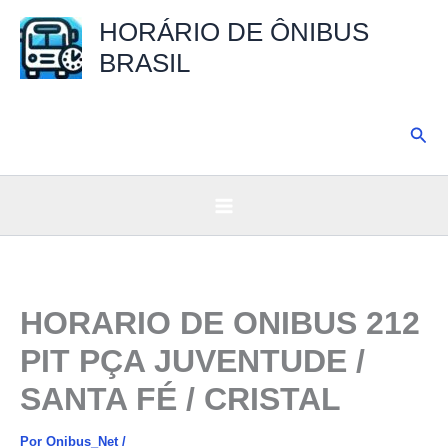
Ir
HORÁRIO DE ÔNIBUS
para
BRASIL
o
conteúdo
Pesq
HORARIO DE ONIBUS 212
PIT PÇA JUVENTUDE /
SANTA FÉ / CRISTAL
Por
Onibus_Net
/