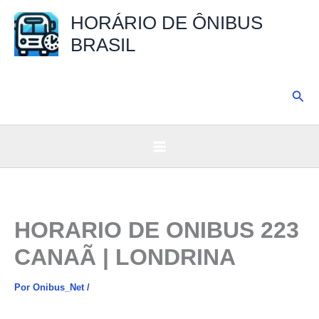
Ir
HORÁRIO DE ÔNIBUS
para
BRASIL
o
conteúdo
Pesq
HORARIO DE ONIBUS 223
CANAÃ | LONDRINA
Por
Onibus_Net
/