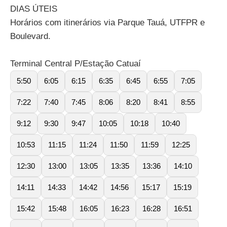
DIAS ÚTEIS
Horários com itinerários via Parque Tauá, UTFPR e
Boulevard.
Terminal Central P/Estação Catuaí
5:50
6:05
6:15
6:35
6:45
6:55
7:05
7:22
7:40
7:45
8:06
8:20
8:41
8:55
9:12
9:30
9:47
10:05
10:18
10:40
10:53
11:15
11:24
11:50
11:59
12:25
12:30
13:00
13:05
13:35
13:36
14:10
14:11
14:33
14:42
14:56
15:17
15:19
15:42
15:48
16:05
16:23
16:28
16:51