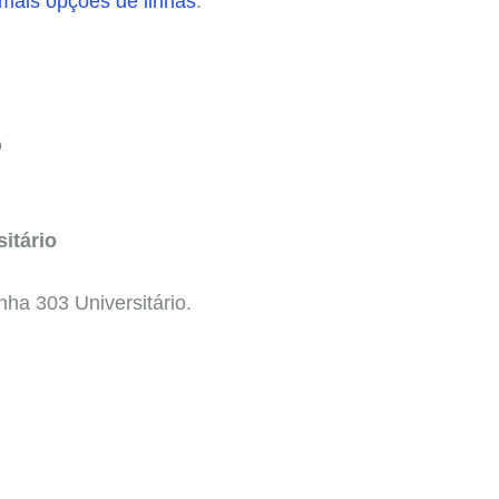
 mais opções de linhas
.
O
itário
nha 303 Universitário.