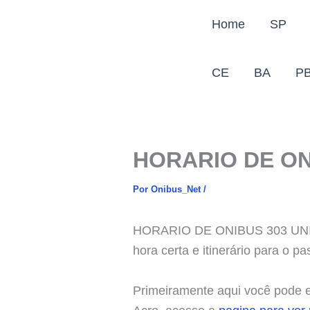
Ir
Home
SP
para
o
conteúdo
CE
BA
P
HORARIO DE ON
Por
Onibus_Net
/
HORARIO DE ONIBUS 303 UNIVER
hora certa e itinerário para o p
Primeiramente aqui você pode en