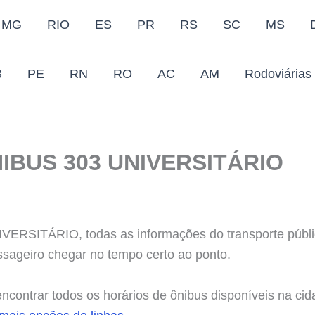
MG
RIO
ES
PR
RS
SC
MS
B
PE
RN
RO
AC
AM
Rodoviárias
IBUS 303 UNIVERSITÁRIO
SITÁRIO, todas as informações do transporte públic
assageiro chegar no tempo certo ao ponto.
contrar todos os horários de ônibus disponíveis na cid