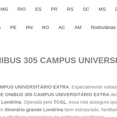
MG
RIO
ES
PR
RS
SC
MS
B
PE
RN
RO
AC
AM
Rodoviárias
IBUS 305 CAMPUS UNIVERS
AMPUS UNIVERSITÁRIO EXTRA
, Especialmente volta
E ONIBUS 305 CAMPUS UNIVERSITÁRIO EXTRA
des
 Londrina
. Operada pela
TCGL
, essa rota assegura qu
 um
itinerário grande Londrina
bem estruturado, facilit