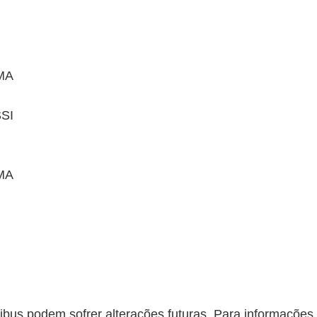
MA
SI
MA
bus podem sofrer alterações futuras. Para informações 