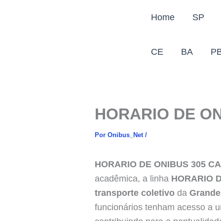
Ir
Home
SP
para
o
conteúdo
CE
BA
P
HORARIO DE ON
Por
Onibus_Net
/
HORARIO DE ONIBUS 305 C
acadêmica, a linha
HORARIO D
transporte coletivo
da
Grande
funcionários tenham acesso a