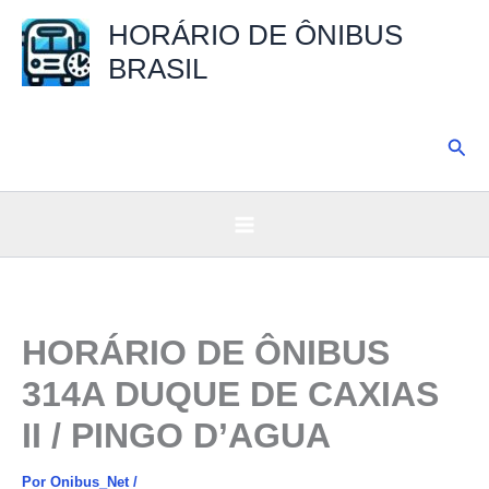
Ir
HORÁRIO DE ÔNIBUS
para
BRASIL
o
conteúdo
Pesq
HORÁRIO DE ÔNIBUS
314A DUQUE DE CAXIAS
II / PINGO D’AGUA
Por
Onibus_Net
/