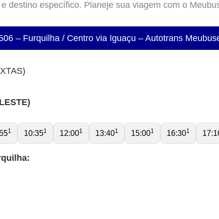
a e destino específico. Planeje sua viagem com o Meubu
506 – Furquilha / Centro via Iguaçu – Autotrans Meubus
EXTAS)
ELESTE)
1
1
1
1
1
1
55
10:35
12:00
13:40
15:00
16:30
17:1
quilha: