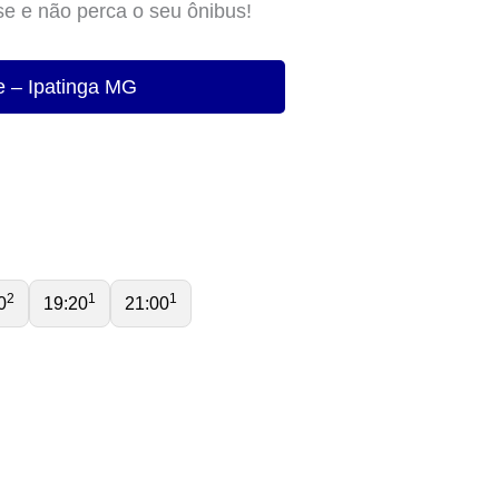
se e não perca o seu ônibus!
e – Ipatinga MG
2
1
1
0
19:20
21:00