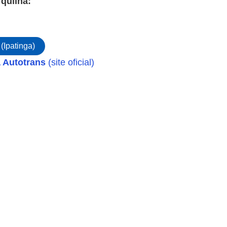
quilha:
(Ipatinga)
 Autotrans
(site oficial)