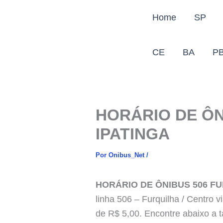
Ir
Home
SP
para
o
conteúdo
CE
BA
P
HORÁRIO DE ÔN
IPATINGA
Por
Onibus_Net
/
HORÁRIO DE ÔNIBUS 506 FU
linha 506 – Furquilha / Centro v
de R$ 5,00. Encontre abaixo a 