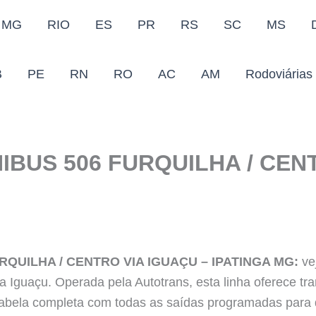
MG
RIO
ES
PR
RS
SC
MS
B
PE
RN
RO
AC
AM
Rodoviárias
IBUS 506 FURQUILHA / CEN
RQUILHA / CENTRO VIA IGUAÇU – IPATINGA MG:
vej
ia Iguaçu. Operada pela Autotrans, esta linha oferece tr
tabela completa com todas as saídas programadas para 