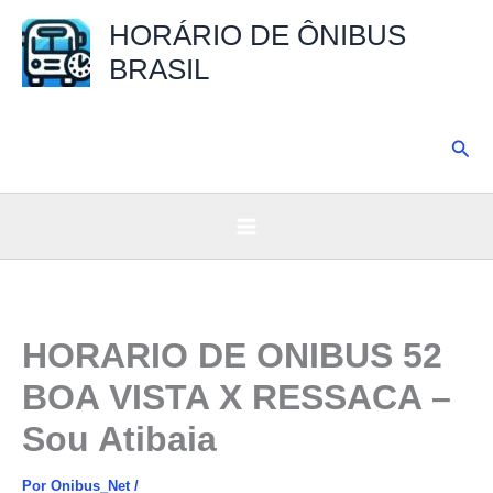
Ir
HORÁRIO DE ÔNIBUS
para
BRASIL
o
conteúdo
Pesq
HORARIO DE ONIBUS 52
BOA VISTA X RESSACA –
Sou Atibaia
Por
Onibus_Net
/