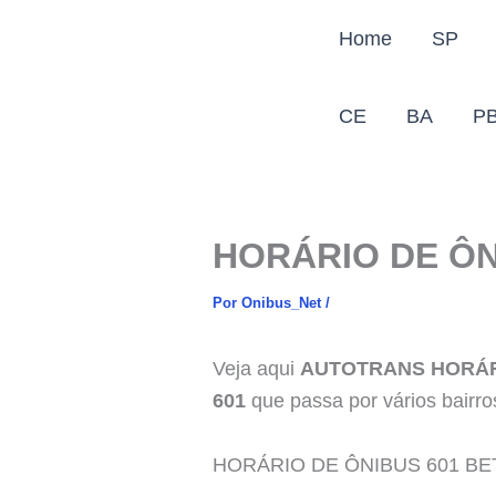
Ir
Home
SP
para
o
conteúdo
CE
BA
P
HORÁRIO DE ÔN
Por
Onibus_Net
/
Veja aqui
AUTOTRANS HORÁR
601
que passa por vários bair
HORÁRIO DE ÔNIBUS 601 B