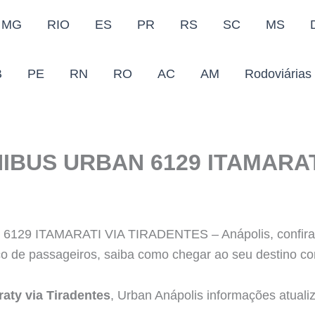
MG
RIO
ES
PR
RS
SC
MS
B
PE
RN
RO
AC
AM
Rodoviárias
IBUS URBAN 6129 ITAMARA
9 ITAMARATI VIA TIRADENTES – Anápolis, confira a
co de passageiros, saiba como chegar ao seu destino co
aty via Tiradentes
, Urban Anápolis informações atuali