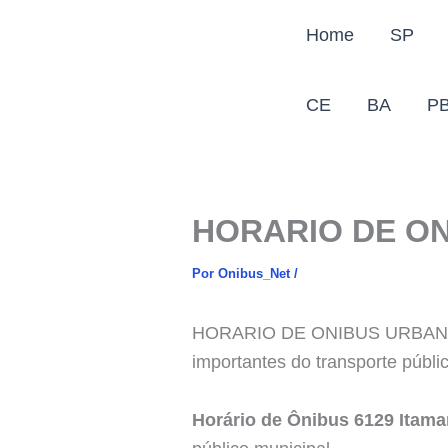
Ir
Home
SP
para
o
conteúdo
CE
BA
P
HORARIO DE ON
Por
Onibus_Net
/
HORARIO DE ONIBUS URBAN 612
importantes do transporte públi
Horário de Ônibus 6129 Itamar