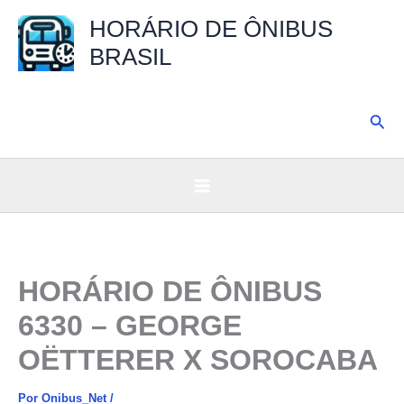
Ir
HORÁRIO DE ÔNIBUS
para
BRASIL
o
conteúdo
Pesq
HORÁRIO DE ÔNIBUS
6330 – GEORGE
OËTTERER X SOROCABA
Por
Onibus_Net
/