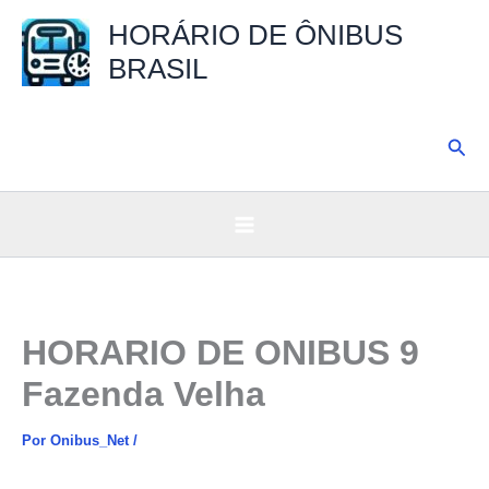
Ir
HORÁRIO DE ÔNIBUS
para
BRASIL
o
conteúdo
Pesq
HORARIO DE ONIBUS 9
Fazenda Velha
Por
Onibus_Net
/