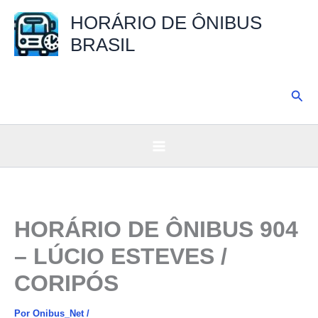
Ir
HORÁRIO DE ÔNIBUS
para
BRASIL
o
conteúdo
Pesq
HORÁRIO DE ÔNIBUS 904
– LÚCIO ESTEVES /
CORIPÓS
Por
Onibus_Net
/