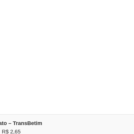
ato – TransBetim
:
R$ 2,65