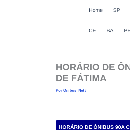
Ir
Home
SP
para
o
conteúdo
CE
BA
P
HORÁRIO DE ÔN
DE FÁTIMA
Por
Onibus_Net
/
HORÁRIO DE ÔNIBUS 90A C