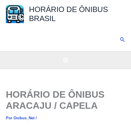
Ir
HORÁRIO DE ÔNIBUS
para
BRASIL
o
conteúdo
Pesq
HORÁRIO DE ÔNIBUS
ARACAJU / CAPELA
Por
Onibus_Net
/