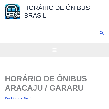
Ir
HORÁRIO DE ÔNIBUS
para
BRASIL
o
conteúdo
Pesq
HORÁRIO DE ÔNIBUS
ARACAJU / GARARU
Por
Onibus_Net
/