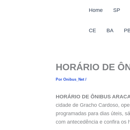
Ir
Home
SP
para
o
conteúdo
CE
BA
P
HORÁRIO DE Ô
Por
Onibus_Net
/
HORÁRIO DE ÔNIBUS ARAC
cidade de Gracho Cardoso, oper
programadas para dias úteis, sá
com antecedência e confira os h