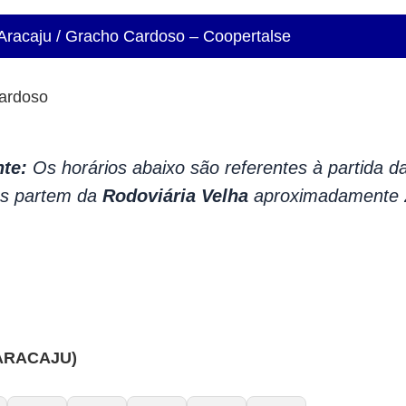
Aracaju / Gracho Cardoso – Coopertalse
Cardoso
te:
Os horários abaixo são referentes à partida d
us partem da
Rodoviária Velha
aproximadamente 2
ARACAJU)