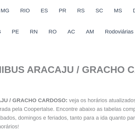
MG
RIO
ES
PR
RS
SC
MS
B
PE
RN
RO
AC
AM
Rodoviárias
NIBUS ARACAJU / GRACHO 
AJU / GRACHO CARDOSO:
veja os horários atualizado
ada pela Coopertalse. Encontre abaixo as tabelas comp
bados, domingos e feriados, tanto para a ida quanto par
orários!