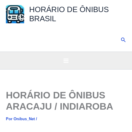
Ir
HORÁRIO DE ÔNIBUS
para
BRASIL
o
conteúdo
Pesq
HORÁRIO DE ÔNIBUS
ARACAJU / INDIAROBA
Por
Onibus_Net
/