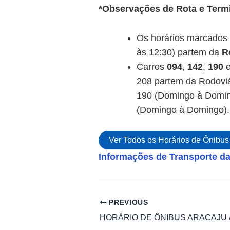
*Observações de Rota e Termi
Os horários marcados c
às 12:30) partem da
R
Carros
094
,
142
,
190
208 partem da Rodoviá
190 (Domingo à Domin
(Domingo à Domingo).
Ver Todos os Horários de Ônibus
Informações de Transporte d
PREVIOUS