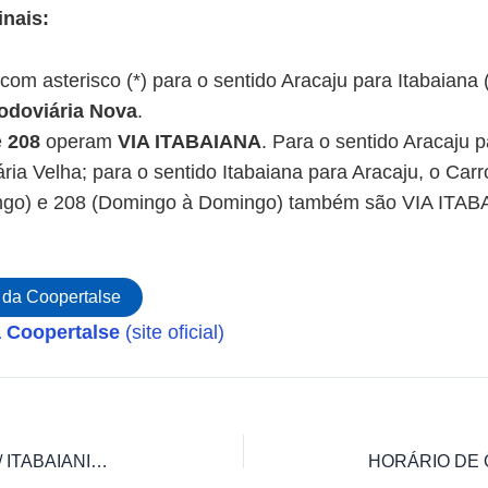
nais:
om asterisco (*) para o sentido Aracaju para Itabaiana
odoviária Nova
.
e
208
operam
VIA ITABAIANA
. Para o sentido Aracaju p
ria Velha; para o sentido Itabaiana para Aracaju, o Ca
go) e 208 (Domingo à Domingo) também são VIA ITAB
 da Coopertalse
a Coopertalse
(site oficial)
HORÁRIO DE ÔNIBUS ARACAJU / ITABAIANINHA