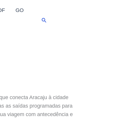
DF
GO
Pesquisar
 que conecta Aracaju à cidade
das as saídas programadas para
e sua viagem com antecedência e