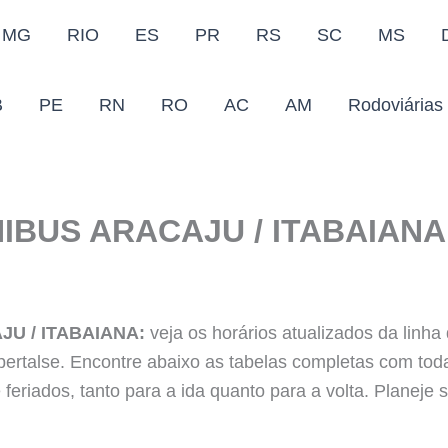
MG
RIO
ES
PR
RS
SC
MS
B
PE
RN
RO
AC
AM
Rodoviárias
IBUS ARACAJU / ITABAIANA
U / ITABAIANA:
veja os horários atualizados da linha
pertalse. Encontre abaixo as tabelas completas com to
 feriados, tanto para a ida quanto para a volta. Planej