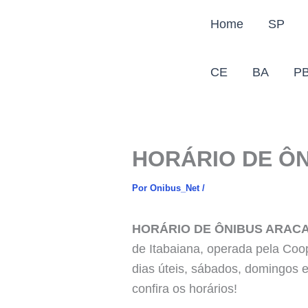
Ir
Home
SP
para
o
conteúdo
CE
BA
P
HORÁRIO DE ÔN
Por
Onibus_Net
/
HORÁRIO DE ÔNIBUS ARACAJ
de Itabaiana, operada pela Coo
dias úteis, sábados, domingos e
confira os horários!