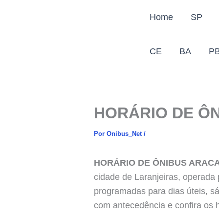
Ir
Home
SP
para
o
conteúdo
CE
BA
P
HORÁRIO DE ÔN
Por
Onibus_Net
/
HORÁRIO DE ÔNIBUS ARACA
cidade de Laranjeiras, operada
programadas para dias úteis, sá
com antecedência e confira os h