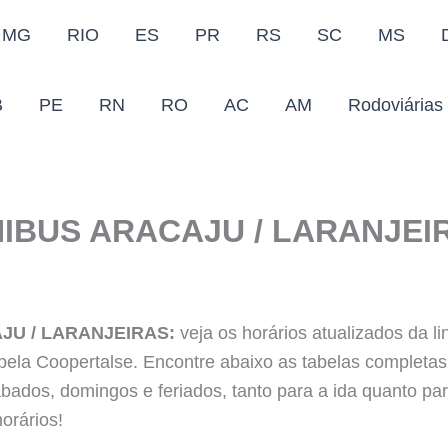
MG
RIO
ES
PR
RS
SC
MS
B
PE
RN
RO
AC
AM
Rodoviárias
IBUS ARACAJU / LARANJEI
JU / LARANJEIRAS:
veja os horários atualizados da l
 pela Coopertalse. Encontre abaixo as tabelas completa
bados, domingos e feriados, tanto para a ida quanto par
orários!