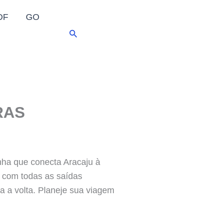
DF
GO
Pesquisar
RAS
inha que conecta Aracaju à
s com todas as saídas
a a volta. Planeje sua viagem