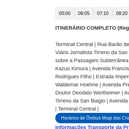
05:00
06:05
07:10
08:20
ITINERÁRIO COMPLETO (Regul
Terminal Central | Rua Barão d
Viário Jornalista Tirreno da Sa
sobre a Passagem Subterrânea 
Kazuo Kimura | Avenida Francis
Rodrigues Filho | Estrada Imper
Waldemar Hoehne | Avenida Pref
Doutor Deodato Wertheimer | Av
Tirreno da San Biagio | Avenid
| Terminal Central |
Horários de Ônibus Mogi das Cr
Informações Transporte da Pr