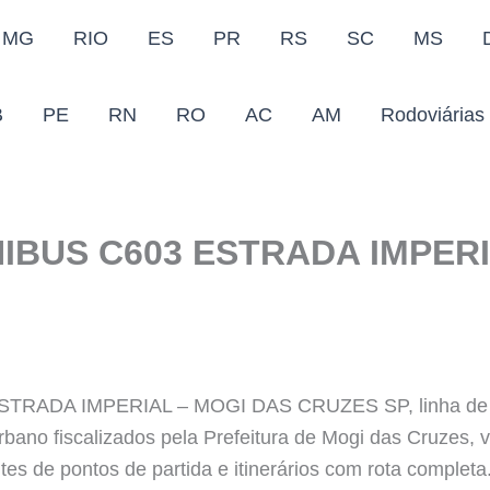
MG
RIO
ES
PR
RS
SC
MS
B
PE
RN
RO
AC
AM
Rodoviárias
IBUS C603 ESTRADA IMPERI
RADA IMPERIAL – MOGI DAS CRUZES SP, linha de tr
rbano fiscalizados pela Prefeitura de Mogi das Cruzes, v
s de pontos de partida e itinerários com rota completa