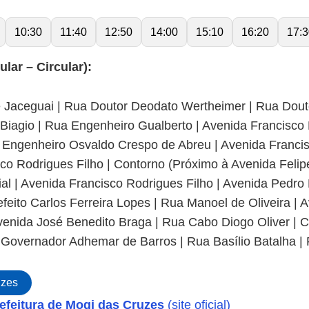
10:30
11:40
12:50
14:00
15:10
16:20
17:3
ar – Circular):
e Jaceguai | Rua Doutor Deodato Wertheimer | Rua Dout
n Biagio | Rua Engenheiro Gualberto | Avenida Francisco
Engenheiro Osvaldo Crespo de Abreu | Avenida Francisc
co Rodrigues Filho | Contorno (Próximo à Avenida Felip
ial | Avenida Francisco Rodrigues Filho | Avenida Pedr
eito Carlos Ferreira Lopes | Rua Manoel de Oliveira | 
enida José Benedito Braga | Rua Cabo Diogo Oliver | Co
a Governador Adhemar de Barros | Rua Basílio Batalha |
uzes
efeitura de Mogi das Cruzes
(site oficial)