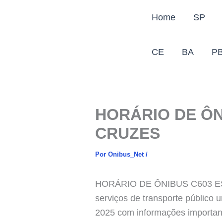
Ir
Home
SP
para
o
conteúdo
CE
BA
P
HORÁRIO DE ÔN
CRUZES
Por
Onibus_Net
/
HORÁRIO DE ÔNIBUS C603 EST
serviços de transporte público u
2025 com informações importante