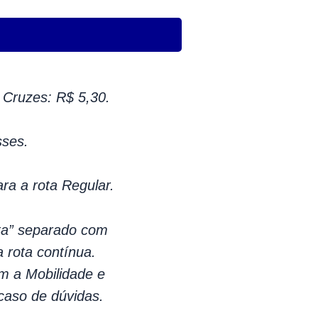
Cruzes: R$ 5,30.
sses.
ara a rota Regular.
lta” separado com
a rota contínua.
m a Mobilidade e
caso de dúvidas.