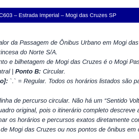
 C603 – Estrada Imperial – Mogi das Cruzes SP
lor da Passagem de Ônibus Urbano em Mogi das 
ncesa do Norte S/A.
to e bilhetagem de Mogi das Cruzes é o Mogi Pa
tral |
Ponto B:
Circular.
o]:
`.` = Regular. Todos os horários listados são p
inha de percurso circular. Não há um “Sentido Vo
uadro original, pois o itinerário completo descreve 
r os horários e percursos exatos diretamente co
a de Mogi das Cruzes ou nos pontos de ônibus em 