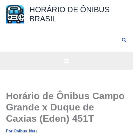
Ir
HORÁRIO DE ÔNIBUS
para
BRASIL
o
conteúdo
Pesq
Horário de Ônibus Campo
Grande x Duque de
Caxias (Eden) 451T
Por
Onibus_Net
/