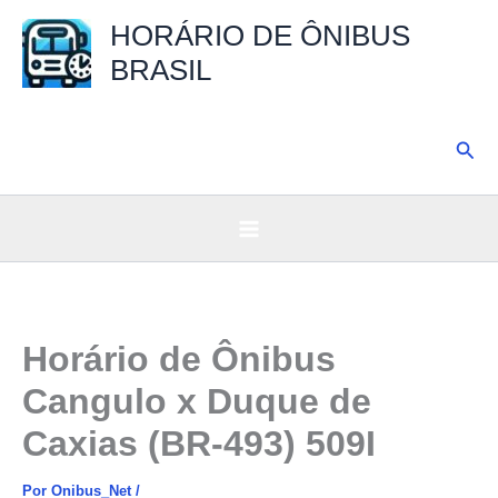
Ir
HORÁRIO DE ÔNIBUS
para
BRASIL
o
conteúdo
Pesq
Horário de Ônibus
Cangulo x Duque de
Caxias (BR-493) 509I
Por
Onibus_Net
/