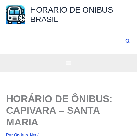
Ir
HORÁRIO DE ÔNIBUS
para
BRASIL
o
conteúdo
Pesq
HORÁRIO DE ÔNIBUS:
CAPIVARA – SANTA
MARIA
Por
Onibus_Net
/