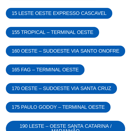
15 LESTE OESTE EXPRESSO CASCAVEL
155 TROPICAL – TERMINAL OESTE
160 OESTE – SUDOESTE VIA SANTO ONOFRE
165 FAG – TERMINAL OESTE
170 OESTE – SUDOESTE VIA SANTA CRUZ
175 PAULO GODOY – TERMINAL OESTE
190 LESTE – OESTE SANTA CATARINA /