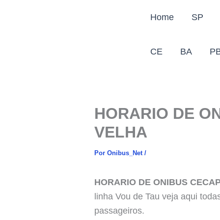
Ir
Home
SP
para
o
conteúdo
CE
BA
P
HORARIO DE ON
VELHA
Por
Onibus_Net
/
HORARIO DE ONIBUS CECAP
linha Vou de Tau veja aqui toda
passageiros.