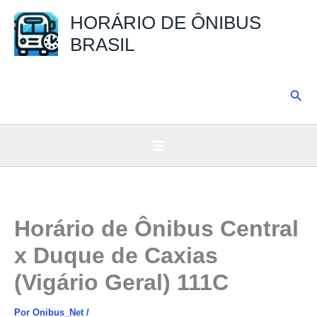
Ir
HORÁRIO DE ÔNIBUS
para
BRASIL
o
conteúdo
Pesq
Horário de Ônibus Central
x Duque de Caxias
(Vigário Geral) 111C
Por
Onibus_Net
/