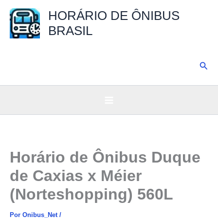
Ir
HORÁRIO DE ÔNIBUS
para
BRASIL
o
conteúdo
Pesq
Horário de Ônibus Duque
de Caxias x Méier
(Norteshopping) 560L
Por
Onibus_Net
/