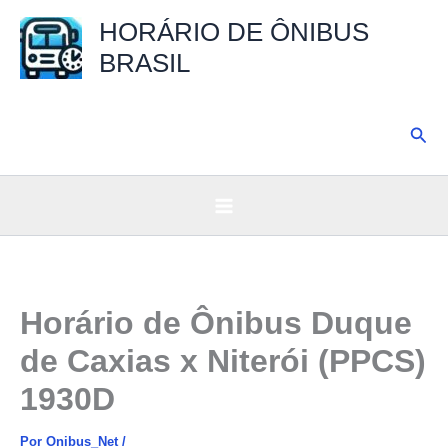
Ir
HORÁRIO DE ÔNIBUS
para
BRASIL
o
conteúdo
Pesq
Horário de Ônibus Duque
de Caxias x Niterói (PPCS)
1930D
Por
Onibus_Net
/