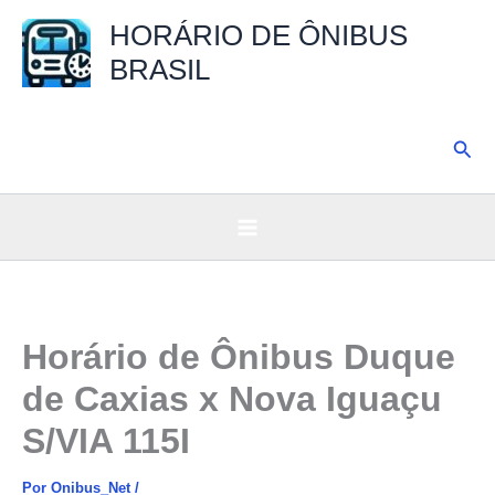
Ir
HORÁRIO DE ÔNIBUS
para
BRASIL
o
conteúdo
Pesq
Horário de Ônibus Duque
de Caxias x Nova Iguaçu
S/VIA 115I
Por
Onibus_Net
/